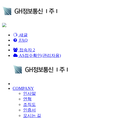
새글
FAQ
접속자
2
AS접수확인(관리자용)
COMPANY
인사말
연혁
조직도
인증서
오시는 길